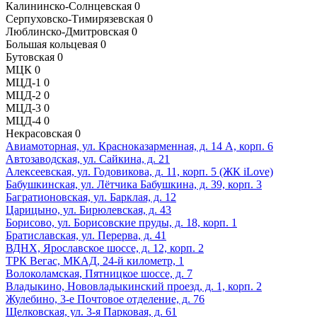
Калининско-Солнцевская
0
Серпуховско-Тимирязевская
0
Люблинско-Дмитровская
0
Большая кольцевая
0
Бутовская
0
МЦК
0
МЦД-1
0
МЦД-2
0
МЦД-3
0
МЦД-4
0
Некрасовская
0
Авиамоторная, ул. Красноказарменная, д. 14 А, корп. 6
Автозаводская, ул. Сайкина, д. 21
Алексеевская, ул. Годовикова, д. 11, корп. 5 (ЖК iLove)
Бабушкинская, ул. Лётчика Бабушкина, д. 39, корп. 3
Багратионовская, ул. Барклая, д. 12
Царицыно, ул. Бирюлевская, д. 43
Борисово, ул. Борисовские пруды, д. 18, корп. 1
Братиславская, ул. Перерва, д. 41
ВДНХ, Ярославское шоссе, д. 12, корп. 2
ТРК Вегас, МКАД, 24-й километр, 1
Волоколамская, Пятницкое шоссе, д. 7
Владыкино, Нововладыкинский проезд, д. 1, корп. 2
Жулебино, 3-е Почтовое отделение, д. 76
Щелковская, ул. 3-я Парковая, д. 61