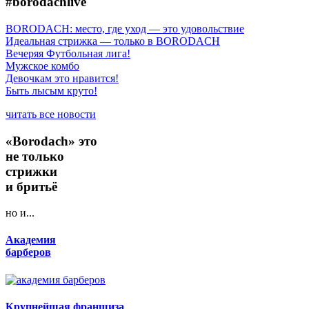
#borodachlive
BORODACH: место, где уход — это удовольствие
Идеальная стрижка — только в BORODACH
Вечеряя Футбольная лига!
Мужское комбо
Девочкам это нравится!
Быть лысым круто!
читать все новости
«Borodach» это
не только
стрижки
и бритьё
но и...
Академия
барберов
Крупнейшая франшиза