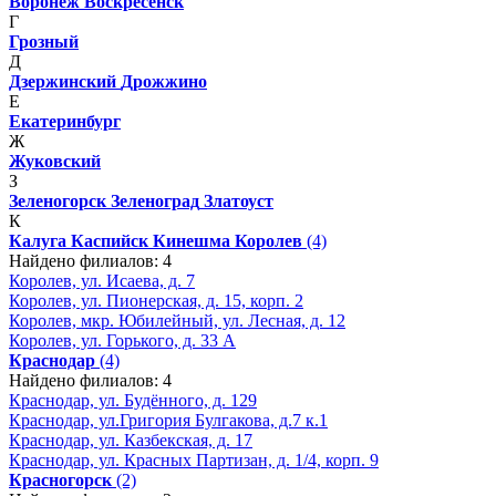
Воронеж
Воскресенск
Г
Грозный
Д
Дзержинский
Дрожжино
Е
Екатеринбург
Ж
Жуковский
З
Зеленогорск
Зеленоград
Златоуст
К
Калуга
Каспийск
Кинешма
Королев
(4)
Найдено филиалов: 4
Королев, ул. Исаева, д. 7
Королев, ул. Пионерская, д. 15, корп. 2
Королев, мкр. Юбилейный, ул. Лесная, д. 12
Королев, ул. Горького, д. 33 А
Краснодар
(4)
Найдено филиалов: 4
Краснодар, ул. Будённого, д. 129
Краснодар, ул.Григория Булгакова, д.7 к.1
Краснодар, ул. Казбекская, д. 17
Краснодар, ул. Красных Партизан, д. 1/4, корп. 9
Красногорск
(2)