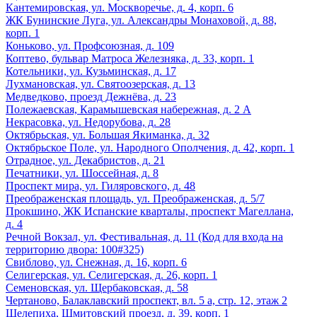
Кантемировская, ул. Москворечье, д. 4, корп. 6
ЖК Бунинские Луга, ул. Александры Монаховой, д. 88,
корп. 1
Коньково, ул. Профсоюзная, д. 109
Коптево, бульвар Матроса Железняка, д. 33, корп. 1
Котельники, ул. Кузьминская, д. 17
Лухмановская, ул. Святоозерская, д. 13
Медведково, проезд Дежнёва, д. 23
Полежаевская, Карамышевская набережная, д. 2 А
Некрасовка, ул. Недорубова, д. 28
Октябрьская, ул. Большая Якиманка, д. 32
Октябрьское Поле, ул. Народного Ополчения, д. 42, корп. 1
Отрадное, ул. Декабристов, д. 21
Печатники, ул. Шоссейная, д. 8
Проспект мира, ул. Гиляровского, д. 48
Преображенская площадь, ул. Преображенская, д. 5/7
Прокшино, ЖК Испанские кварталы, проспект Магеллана,
д. 4
Речной Вокзал, ул. Фестивальная, д. 11 (Код для входа на
территорию двора: 100#325)
Свиблово, ул. Снежная, д. 16, корп. 6
Селигерская, ул. Селигерская, д. 26, корп. 1
Семеновская, ул. Щербаковская, д. 58
Чертаново, Балаклавский проспект, вл. 5 а, стр. 12, этаж 2
Шелепиха, Шмитовский проезд, д. 39, корп. 1