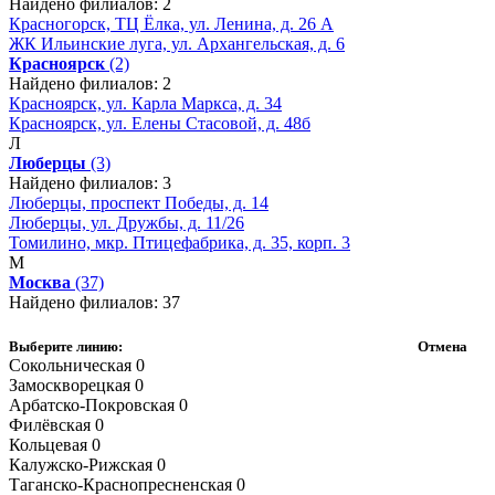
Найдено филиалов: 2
Красногорск, ТЦ Ёлка, ул. Ленина, д. 26 А
ЖК Ильинские луга, ул. Архангельская, д. 6
Красноярск
(2)
Найдено филиалов: 2
Красноярск, ул. Карла Маркса, д. 34
Красноярск, ул. Елены Стасовой, д. 48б
Л
Люберцы
(3)
Найдено филиалов: 3
Люберцы, проспект Победы, д. 14
Люберцы, ул. Дружбы, д. 11/26
Томилино, мкр. Птицефабрика, д. 35, корп. 3
М
Москва
(37)
Найдено филиалов: 37
Выберите линию:
Отмена
Сокольническая
0
Замоскворецкая
0
Арбатско-Покровская
0
Филёвская
0
Кольцевая
0
Калужско-Рижская
0
Таганско-Краснопресненская
0