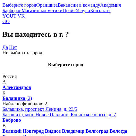
Выберите город
Франшиза
Вакансии в команду
Академия
Барберов
Магазин косметики
Прайс
Услуги
Контакты
YOUT
VK
GO
Вы находитесь в г.
?
Да
Нет
Не выбирать город
Выберите город
Россия
А
Александров
Б
Балашиха
(2)
Найдено филиалов: 2
Балашиха, проспект Ленина, д. 23/5
Балашиха, мкр. Новое Павлино, Косинское шоссе, д. 7
Боброво
В
Великий Новгород
Видное
Владимир
Волгоград
Вологда