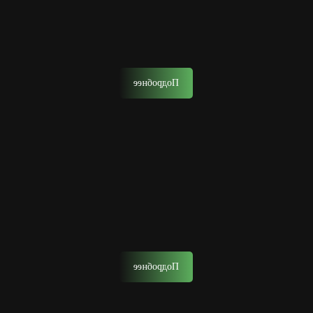
Стрижка отец и сын
Запишитесь на стрижку вместе с сыном.
Подробнее
Удаление волос воском
Это эффективный способ удаления волос на лице на
длительный срок с помощью горячего воска.
Подробнее