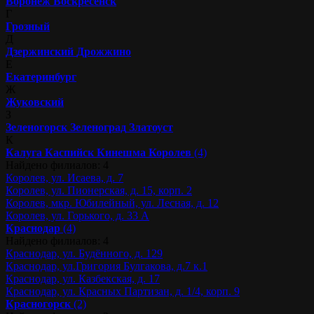
Воронеж
Воскресенск
Г
Грозный
Д
Дзержинский
Дрожжино
Е
Екатеринбург
Ж
Жуковский
З
Зеленогорск
Зеленоград
Златоуст
К
Калуга
Каспийск
Кинешма
Королев
(4)
Найдено филиалов: 4
Королев, ул. Исаева, д. 7
Королев, ул. Пионерская, д. 15, корп. 2
Королев, мкр. Юбилейный, ул. Лесная, д. 12
Королев, ул. Горького, д. 33 А
Краснодар
(4)
Найдено филиалов: 4
Краснодар, ул. Будённого, д. 129
Краснодар, ул.Григория Булгакова, д.7 к.1
Краснодар, ул. Казбекская, д. 17
Краснодар, ул. Красных Партизан, д. 1/4, корп. 9
Красногорск
(2)