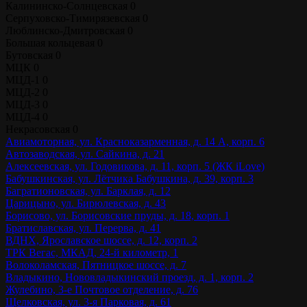
Калининско-Солнцевская
0
Серпуховско-Тимирязевская
0
Люблинско-Дмитровская
0
Большая кольцевая
0
Бутовская
0
МЦК
0
МЦД-1
0
МЦД-2
0
МЦД-3
0
МЦД-4
0
Некрасовская
0
Авиамоторная, ул. Красноказарменная, д. 14 А, корп. 6
Автозаводская, ул. Сайкина, д. 21
Алексеевская, ул. Годовикова, д. 11, корп. 5 (ЖК iLove)
Бабушкинская, ул. Лётчика Бабушкина, д. 39, корп. 3
Багратионовская, ул. Барклая, д. 12
Царицыно, ул. Бирюлевская, д. 43
Борисово, ул. Борисовские пруды, д. 18, корп. 1
Братиславская, ул. Перерва, д. 41
ВДНХ, Ярославское шоссе, д. 12, корп. 2
ТРК Вегас, МКАД, 24-й километр, 1
Волоколамская, Пятницкое шоссе, д. 7
Владыкино, Нововладыкинский проезд, д. 1, корп. 2
Жулебино, 3-е Почтовое отделение, д. 76
Щелковская, ул. 3-я Парковая, д. 61