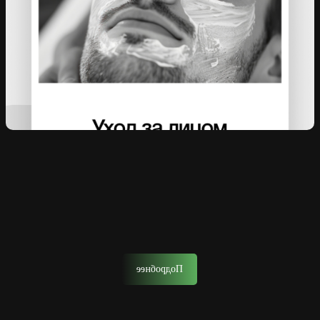
Мужской уход за лицом в барбершопе — это
комплексный уход, который вернет коже здоровье,
упругость и безупречный вид.
Подробнее
Тонирование волос
Тонирование волос поможет вам освежить образ, скрыть
седину или просто придать волосам более насыщенный
и ухоженный вид.
Подробнее