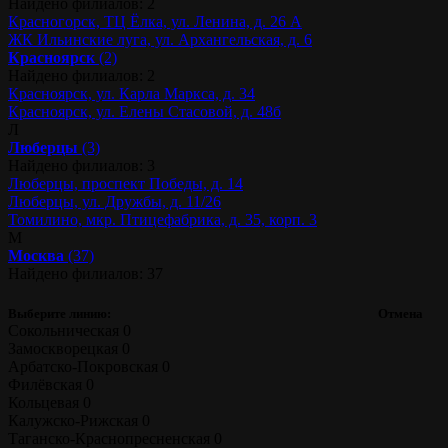
Найдено филиалов: 2
Красногорск, ТЦ Ёлка, ул. Ленина, д. 26 А
ЖК Ильинские луга, ул. Архангельская, д. 6
Красноярск
(2)
Найдено филиалов: 2
Красноярск, ул. Карла Маркса, д. 34
Красноярск, ул. Елены Стасовой, д. 48б
Л
Люберцы
(3)
Найдено филиалов: 3
Люберцы, проспект Победы, д. 14
Люберцы, ул. Дружбы, д. 11/26
Томилино, мкр. Птицефабрика, д. 35, корп. 3
М
Москва
(37)
Найдено филиалов: 37
Выберите линию:
Отмена
Сокольническая
0
Замоскворецкая
0
Арбатско-Покровская
0
Филёвская
0
Кольцевая
0
Калужско-Рижская
0
Таганско-Краснопресненская
0