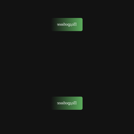
Мастера нашего барбершопа воплотят в жизнь любые
ваши пожелания от классики до самых смелых решений.
Подробнее
Моделирование бороды
Моделирование бороды — создание желаемой формы
бороды с помощью ножниц, опасной бритвы, шейвера
или машинки.
Подробнее