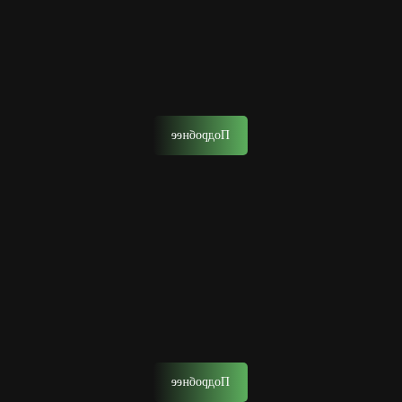
Стрижка ножницами
Данная стрижка выполняется ножницами, но часто
использует и другие инструменты в тандеме для
придания причёске уникальности.
Подробнее
Камуфляж, тонирование бороды
Тонирование — процедура для маскировки седины или
смены имиджа.
Подробнее