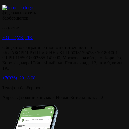
федеральная сеть
барбершопов
соцсети:
YOUT
VK
TIK
Общество с ограниченной ответственностью
«КЛАБОРГ ГРУПП» ИНН / КПП 5018179478 / 501801001
ОГРН 1155018002655 141090, Московская обл., г.о. Королёв, г.
Королёв, мкр. Юбилейный, ул. Ленинская, д.12, пом.9, комн.
1А.
+7(936)129 18 08
Телефон барбершопа
Адрес: Дзержинский, мкр. Новые Котельники, д. 2