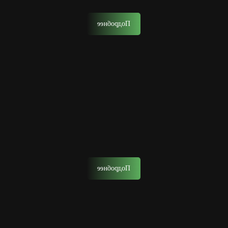
многоступенчатый ритуал.
Подробнее
Детская стрижка
Позвольте сыну с ранних лет почувствовать себя
настоящим мужчиной, окунувшись в атмосферу
барбершопа.
Подробнее