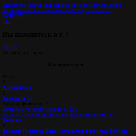
Выберите город
Франшиза
Вакансии в команду
Академия
Барберов
Магазин косметики
Прайс
Услуги
Контакты
YOUT
VK
GO
Вы находитесь в г.
?
Да
Нет
Не выбирать город
Выберите город
Россия
А
Александров
Б
Балашиха
(2)
Найдено филиалов: 2
Балашиха, проспект Ленина, д. 23/5
Балашиха, мкр. Новое Павлино, Косинское шоссе, д. 7
Боброво
В
Великий Новгород
Видное
Владимир
Волгоград
Вологда