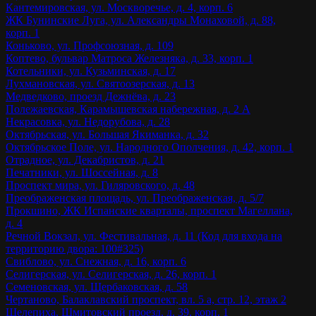
Кантемировская, ул. Москворечье, д. 4, корп. 6
ЖК Бунинские Луга, ул. Александры Монаховой, д. 88,
корп. 1
Коньково, ул. Профсоюзная, д. 109
Коптево, бульвар Матроса Железняка, д. 33, корп. 1
Котельники, ул. Кузьминская, д. 17
Лухмановская, ул. Святоозерская, д. 13
Медведково, проезд Дежнёва, д. 23
Полежаевская, Карамышевская набережная, д. 2 А
Некрасовка, ул. Недорубова, д. 28
Октябрьская, ул. Большая Якиманка, д. 32
Октябрьское Поле, ул. Народного Ополчения, д. 42, корп. 1
Отрадное, ул. Декабристов, д. 21
Печатники, ул. Шоссейная, д. 8
Проспект мира, ул. Гиляровского, д. 48
Преображенская площадь, ул. Преображенская, д. 5/7
Прокшино, ЖК Испанские кварталы, проспект Магеллана,
д. 4
Речной Вокзал, ул. Фестивальная, д. 11 (Код для входа на
территорию двора: 100#325)
Свиблово, ул. Снежная, д. 16, корп. 6
Селигерская, ул. Селигерская, д. 26, корп. 1
Семеновская, ул. Щербаковская, д. 58
Чертаново, Балаклавский проспект, вл. 5 а, стр. 12, этаж 2
Шелепиха, Шмитовский проезд, д. 39, корп. 1