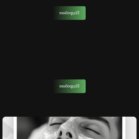
Подробнее
Биозавивка
Биозавивка – это техника, в которой не используются
агрессивные химические компоненты
Подробнее
Уход за лицом